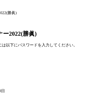
22(勝眞)
2022(勝眞)
には以下にパスワードを入力してください。
0日